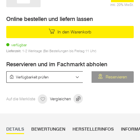
inkl. 20% MwSt.
Online bestellen und liefern lassen
In den Warenkorb
verfügbar
Lieferzeit:
1-2 Werktage (Bei Bestellungen bis Freitag 11 Uhr)
Reservieren und im Fachmarkt abholen
Verfügbarkeit prüfen
Reservieren
Auf die Merkliste
Vergleichen
DETAILS
BEWERTUNGEN
HERSTELLERINFOS
INFORM