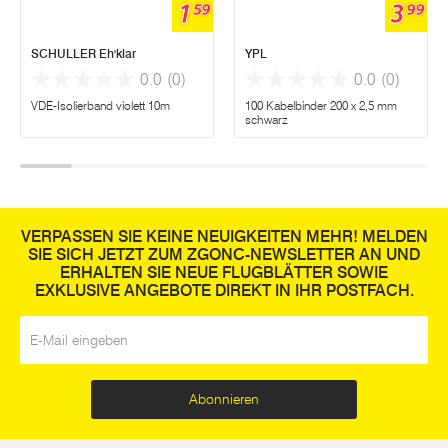
1
3
59
99
SCHULLER Eh'klar
YPL
0.0
(0)
0.0
(0)
VDE-Isolierband violett 10m
100 Kabelbinder 200 x 2,5 mm
schwarz
VERPASSEN SIE KEINE NEUIGKEITEN MEHR! MELDEN
SIE SICH JETZT ZUM ZGONC-NEWSLETTER AN UND
ERHALTEN SIE NEUE FLUGBLÄTTER SOWIE
EXKLUSIVE ANGEBOTE DIREKT IN IHR POSTFACH.
E-Mail
*
Abonnieren