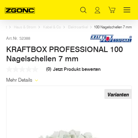
Inhaltsverzeichnis
KRAFTBOX PROFESSIONAL 100 Nagelschellen 7 mm
Weitere Artikel in dieser Kategorie
Hauptinhalt
Inhaltsverzeichnis
Hauptnavigation
Start
Haus & Strom
Kabel & Co
Elektroartikel
100 Nagelschellen 7 mm
Art.Nr. 52388
KRAFTBOX PROFESSIONAL 100
Nagelschellen 7 mm
(0)
Jetzt Produkt bewerten
Kein
Beurteilungswert
Mehr Details
Link
auf
derselben
Varianten
Seite.