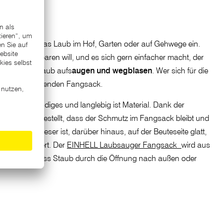
uch wieder das Laub im Hof, Garten oder auf Gehwege ein.
Rächen ersparen will, und es sich gern einfacher macht, der
uch beides: Laub aufs
augen und wegblasen
. Wer sich für die
den entsprechenden Fangsack.
hr rissbeständiges und langlebig ist Material. Dank der
s wird sichergestellt, dass der Schmutz im Fangsack bleibt und
t werden. Dieser ist, darüber hinaus, auf der Beuteseite glatt,
tter verringert. Der
EINHELL Laubsauger Fangsack
wird aus
 verhindert, dass Staub durch die Öffnung nach außen oder
dieser muss - je nach Häufigkeit des Laubsaugens -