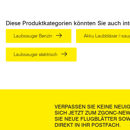
irgendwann 
im Laub befin
dass die eing
Diese Produktkategorien könnten Sie auch int
das Laub ent
40l. Natürli
Laubsauger Benzin
Akku Laubbläser /-sa
steht Ihnen h
Unklarheiten 
Laubsauger elektrisch
Sinn un
Nicht nur aus
es ein Gehwe
sich verletze
Laubs jedoc
Auffangsack 
VERPASSEN SIE KEINE NEUI
aufgefangen.
SICH JETZT ZUM ZGONC-NE
abnimmt.
SIE NEUE FLUGBLÄTTER SOW
DIREKT IN IHR POSTFACH.
Kann ma