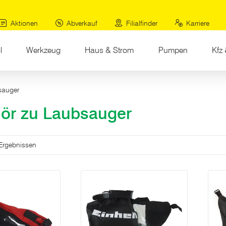
Aktionen
Abverkauf
Filialfinder
Karriere
l
Werkzeug
Haus & Strom
Pumpen
Kfz 
sauger
ör zu Laubsauger
.
 Ergebnissen