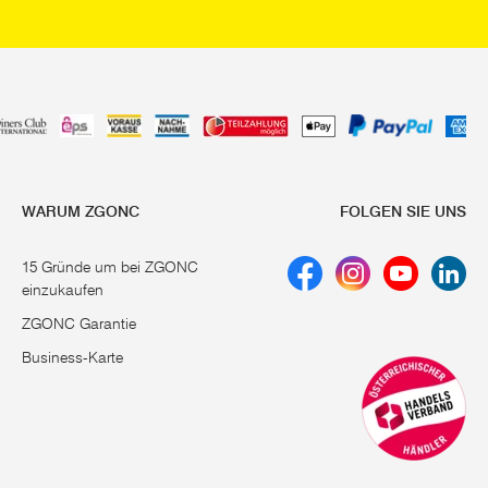
iges mitmachen. Denn abgesehen vom Laub gelangen auch
sprechend nutzt sich das Material mit der Zeit ab, und es
der Löcher aufweist. Daher sollte ein Laubsauger Ersatzsatz
 kann der Fangsack repariert werden, bzw. kurzfristig genäht
herer, einen neuen Sack zu verwenden, zudem diese auch sehr
en sich in einer Preisspanne von 7 EUR bis 30 EUR. Gehen Sie
bfangsack über unseren Online Shop. Laubsauger Fangsäcke
WARUM ZGONC
FOLGEN SIE UNS
15 Gründe um bei ZGONC
einzukaufen
 Aus diesem Grund gibt es immer mehr Menschen, die es sich
ZGONC Garantie
u gestalten. Hier sind der Gestaltung des Einzelnen
Business-Karte
Touch zu geben. So lassen sich bei ZGONC
D
rucksprüher
in
 und Blumen eignen.