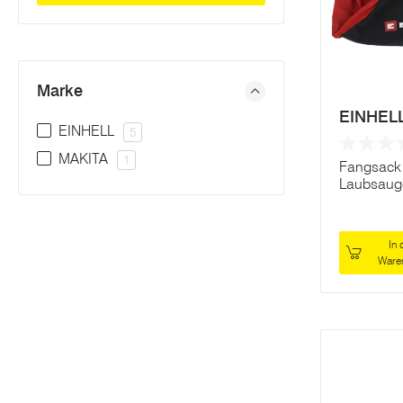
Marke
EINHEL
EINHELL
5
MAKITA
1
Fangsack 
Laubsaug
In 
Ware