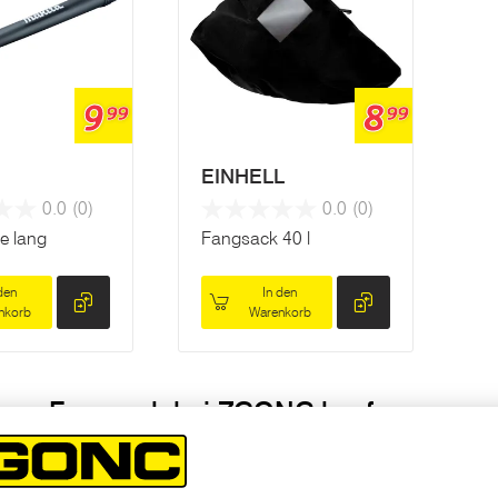
9
8
99
99
EINHELL
0.0
(0)
0.0
(0)
e lang
Fangsack 40 l
den
In den
nkorb
Warenkorb
ger Fangsack bei ZGONC kaufen
rsatzteile als auch Zubehör wie Laubfangsäcke finden Sie online
ind für verschiedene Modelle von Laubsaugern erhältlich. Gerne b