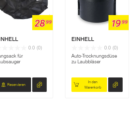
28
19
99
99
INHELL
EINHELL
0.0
(0)
0.0
(0)
angsack für
Auto-Trocknungsdüse
aubsauger
zu Laubbläser
In den
Reservieren
Warenkorb