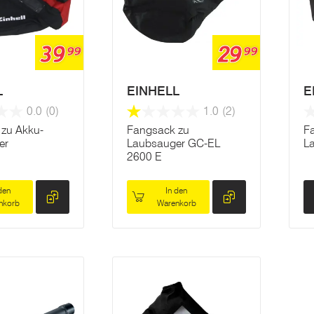
39
29
99
99
L
EINHELL
E
0.0
(0)
1.0
(2)
zu Akku-
Fangsack zu
F
er
Laubsauger GC-EL
L
2600 E
den
In den
nkorb
Warenkorb