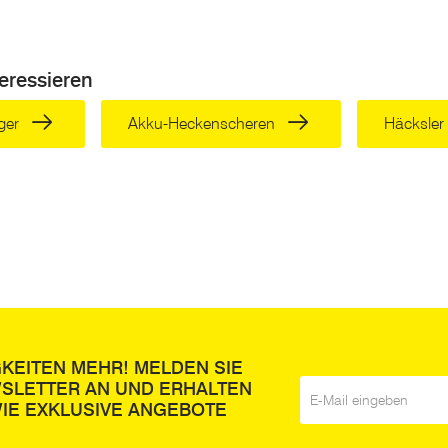
ersetzt werden. Das durch den
Laubsauger
eingesammelte Laub 
det und nicht zu schwer ist, wird ebenfalls eingesaugt. Bei vielen
L
esaugte Masse zerkleinert wird und besser in den Laubsauger Sac
eressieren
sorgt werden. Die Laubsauger Fangsäcke, die Sie bie ZGONC on
ch gilt es darauf zu achten, dass Sie den passenden Laubsack für
uger
Akku-Heckenscheren
Häcksler 
ierzu gerne vor Ort für Fragen oder zur Beratung zur Verfügung. 
und Fragen zu klären.
d Zweck von einem Laubsauger Sack
 rechtlichen Gründen ist es ist wichtig, im Herbst das Laub von de
gen oder eine Hofeinfahrt, zu entfernen. Denn besonders wenn es 
n könnte, was besser verhindert werden soll und auch rechtliche 
h
einem Kinderspiel und kann schnell erledigt werden. Standardm
bzw. ein Fangsack. In der Regel kaufen Sie diesen Sack gleich m
GKEITEN MEHR! MELDEN SIE
 Dieser muss regelmäßig geleert werden, da die Kapazität, um La
WSLETTER AN UND ERHALTEN
E-Mail
*
IE EXKLUSIVE ANGEBOTE
n einen Laubsauger Fangsack repariere