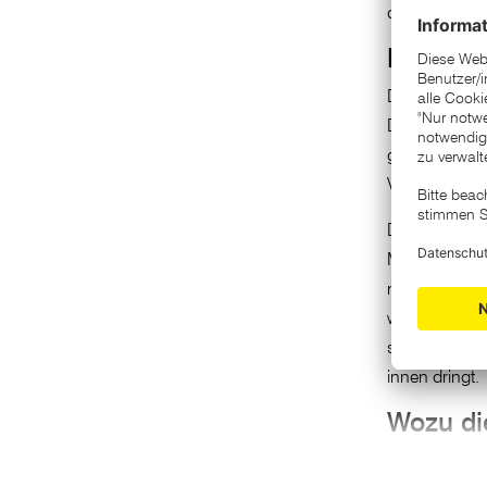
das für Sie p
Laubsau
Der Sommer g
Die
Saison 
greift zu ei
Variante des
Die Modelle d
Mikrorisse in
nicht ausdrin
was das Risik
speziellen Ti
innen dringt.
Wozu di
Der Laubfan