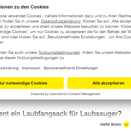
assende Modell finden.
ger Fangsäcke von EINHELL
eht zu Ende, und mit dem schönen goldenen Herbst findet sich a
des Laubsaugens
geht also wieder los. Wer sich das Wischen und 
nem Laubbläser oder einem Laubsauger. Oft können diese Geräte a
 Laubsaugens entscheidet, braucht zu seinem Laubsauger noch 
er Laubsauger Fangsäcke sind aus Vliesstoff gefertigt, welches se
 der Faser kann der Verlust der Saugkraft verhindert werden und e
gt. Durch einen Reißverschluss kann der Beutel unkompliziert geleer
o von Beschädigungen und das "Verstopfen" des Beutels durch Blä
tanfäden genäht, auch dieser erhöht die Festigkeit des Sacks und
ent ein Laubfangsack für Laubsauger?
gsack gehört zu den gängigen Laubsauger Ersatzteilen, denn 
mehr lesen