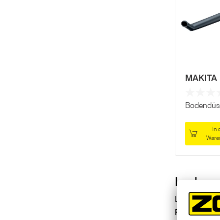
MAKITA
Bodendüs
In 
Ware
Laubsau
Laubsauger E
Fangsäcke
s