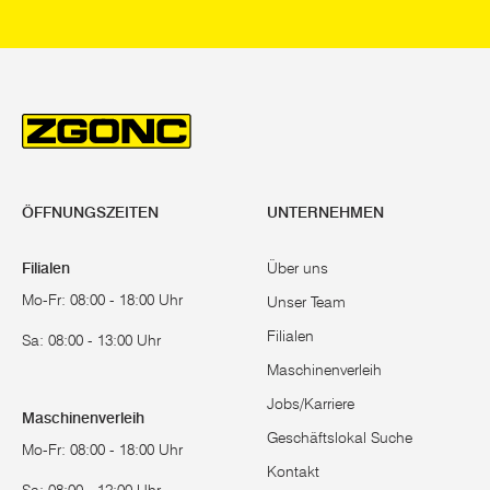
Wie man sich
kleine Kiesel
kommt daher a
also stets zu
oder geklamme
preiswert si
also besser 
ÖFFNUNGSZEITEN
UNTERNEHMEN
sind meist un
Filialen
Über uns
Alles fü
Mo-Fr: 08:00 - 18:00 Uhr
Unser Team
Ein Garten i
Filialen
Sa: 08:00 - 13:00 Uhr
zum Ziel gema
Maschinenverleih
hinsichtlich 
Jobs/Karriere
Maschinenverleih
ZGONC bietet
Geschäftslokal Suche
Mo-Fr: 08:00 - 18:00 Uhr
verschiedens
Kontakt