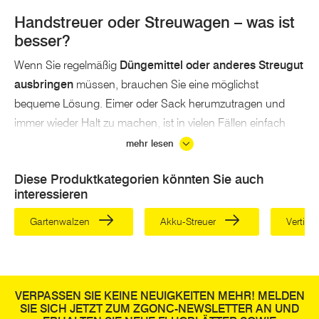
Handstreuer oder Streuwagen – was ist
besser?
Wenn Sie regelmäßig
Düngemittel oder anderes Streugut
ausbringen
müssen, brauchen Sie eine möglichst
bequeme Lösung. Eimer oder Sack herumzutragen und
immer wieder Halt zu machen, ist in vielen Fällen einfach
keine gute Alternative.
mehr lesen
Handstreuer sind besonders praktisch, wenn Sie nur
kleine
Diese Produktkategorien könnten Sie auch
Flächen streuen
möchten. Nehmen Sie mit dem Streuer
interessieren
bequem Streumaterial auf, schließen Sie die Klappe und
Gartenwalzen
Akku-Streuer
Vertiku
öffnen Sie sie an Ort und Stelle wieder. So können Sie mit
dem Handstreuer Dünger oder Streusalz
punktuell, aber
gleichmäßig ausbringen
.
VERPASSEN SIE KEINE NEUIGKEITEN MEHR! MELDEN
Für große Flächen ist diese Lösung nicht wirklich
SIE SICH JETZT ZUM ZGONC-NEWSLETTER AN UND
praktikabel. Wenn Sie große Teile Ihres Gartens düngen