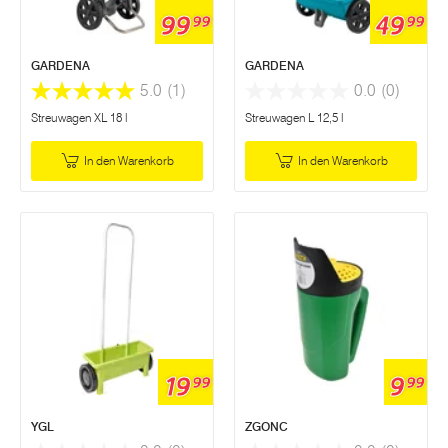
99
49
99
99
GARDENA
GARDENA
5.0
(1)
0.0
(0)
Streuwagen XL 18 l
Streuwagen L 12,5 l
In den Warenkorb
In den Warenkorb
19
9
99
99
YGL
ZGONC