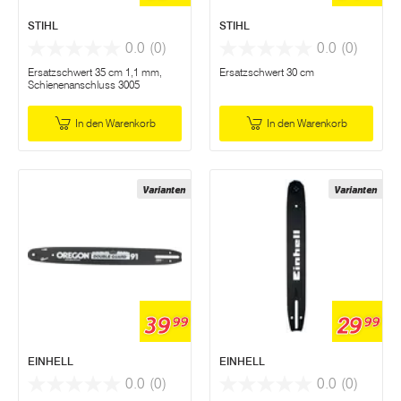
STIHL
STIHL
0.0
(0)
0.0
(0)
Ersatzschwert 35 cm 1,1 mm,
Ersatzschwert 30 cm
Schienenanschluss 3005
In den Warenkorb
In den Warenkorb
Varianten
Varianten
39
29
99
99
EINHELL
EINHELL
0.0
(0)
0.0
(0)