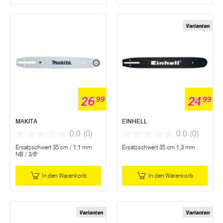
Varianten
26
24
99
99
MAKITA
EINHELL
0.0
(0)
0.0
(0)
Ersatzschwert 35 cm / 1,1 mm
Ersatzschwert 35 cm 1,3 mm
NB / 3/8"
In den Warenkorb
In den Warenkorb
Varianten
Varianten