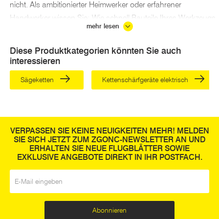
nicht. Als ambitionierter Heimwerker oder erfahrener
Handwerker wissen Sie: Wie schnell Bauteile Ihres Werkzeugs
mehr lesen
in den Verschleiß geraten, hängt von verschiedenen Faktoren
ab:
Diese Produktkategorien könnten Sie auch
interessieren
Betriebsdauer der Motorsäge insgesamt
bearbeitetes Material (Härtegrad)
Sägeketten
Kettenschärfgeräte elektrisch
sachgemäßer Gebrauch
Qualität der Kettensäge und des vorhandenen Schwerts
Sie können Verschleiß feststellen, wenn Ihre Motorsäge schief
VERPASSEN SIE KEINE NEUIGKEITEN MEHR! MELDEN
sägt oder wenn ihre Sägeleistung abnimmt. Hilft auch der
SIE SICH JETZT ZUM ZGONC-NEWSLETTER AN UND
ERHALTEN SIE NEUE FLUGBLÄTTER SOWIE
Wechsel der Sägekette nichts, sollte eine Prüfung des Schwert
EXKLUSIVE ANGEBOTE DIREKT IN IHR POSTFACH.
erfolgen. Legen Sie dazu ein Lineal auf dem Schwert an, um
E-Mail
*
Abweichungen zu erkennen. Sie sollten Ihr
Kettensägeschwert
tauschen, wenn die Kette trotz guter
Kettenspannung nicht anliegt oder wenn Sie Risse darauf
Abonnieren
entdecken.