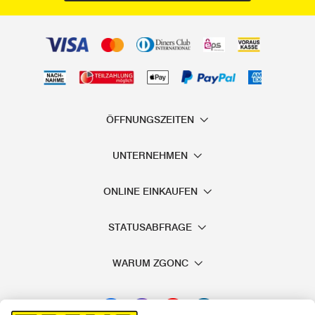
Kettensägeschwert günstig kaufen bei
ZGONC
Wir empfehlen Ihnen, beim Kauf von Ersatzteilen auf die Marke
Ihrer Motorsäge zu setzen. Bei uns finden Sie
Kettensägeschwerter bekannter Hersteller wie MAKITA, STIHL
ÖFFNUNGSZEITEN
und CHAMPION. Werfen Sie einen Blick auf die Spezifikationen
(in der Gebrauchsanleitung, auf dem Schwert oder auf der
UNTERNEHMEN
ZGONC Website), um die Kompatibilität sicherzustellen. Vor
allem die Größe ist dabei ein wichtiger Indikator. Hier bei
ONLINE EINKAUFEN
ZGONC sind alle gängigen Längen erhältlich, zum Beispiel:
STATUSABFRAGE
Kettensägeschwert 20 cm
Kettensägeschwert 30 cm
WARUM ZGONC
Kettensägeschwert 35 cm
Kettensägeschwert 40 cm