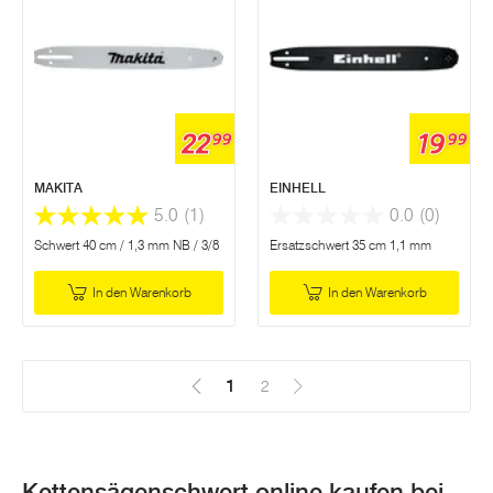
22
19
99
99
MAKITA
EINHELL
5.0
(1)
0.0
(0)
Schwert 40 cm / 1,3 mm NB / 3/8
Ersatzschwert 35 cm 1,1 mm
In den Warenkorb
In den Warenkorb
1
(Aktuell)
2
Kettensägenschwert online kaufen bei