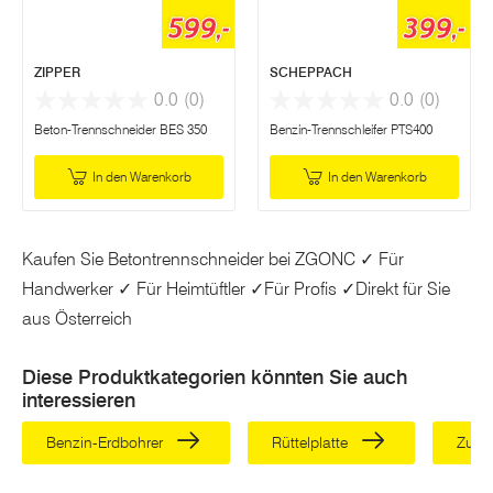
599,-
399,-
ZIPPER
SCHEPPACH
0.0
(0)
0.0
(0)
Beton-Trennschneider BES 350
Benzin-Trennschleifer PTS400
In den Warenkorb
In den Warenkorb
Kaufen Sie Betontrennschneider bei ZGONC ✓ Für
Handwerker ✓ Für Heimtüftler ✓Für Profis ✓Direkt für Sie
aus Österreich
Diese Produktkategorien könnten Sie auch
interessieren
Benzin-Erdbohrer
Rüttelplatte
Zubeh