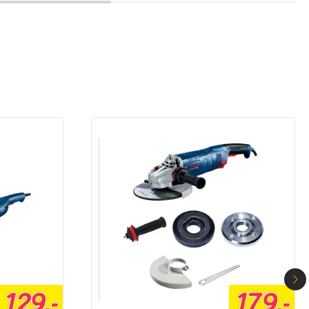
129,-
179,-