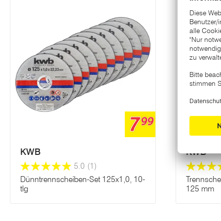
7
99
KWB
KWB
5.0
(1)
Dünntrennscheiben-Set 125x1,0, 10-
Trennsche
tlg
125 mm