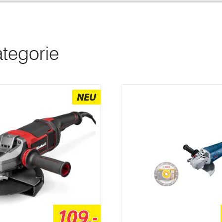
ategorie
NEU
109,-