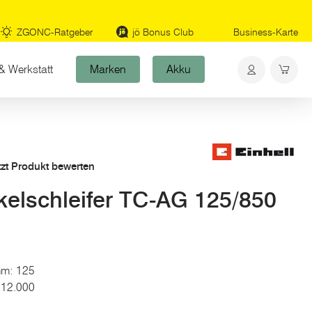
ZGONC-Ratgeber
jö Bonus Club
Business-Karte
& Werkstatt
Marken
Akku
tzt Produkt bewerten
elschleifer TC-AG 125/850
mm: 125
: 12.000