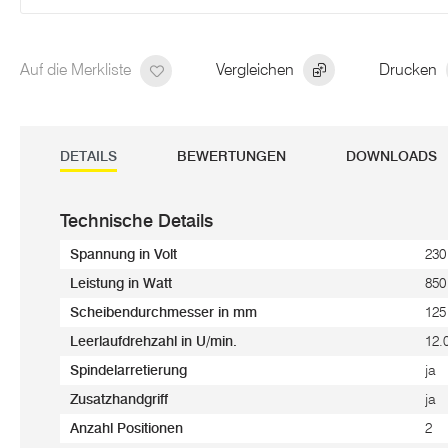
Auf die Merkliste
Vergleichen
Drucken
DETAILS
BEWERTUNGEN
DOWNLOADS
Technische Details
Spannung in Volt
230
Leistung in Watt
850
Scheibendurchmesser in mm
12
Leerlaufdrehzahl in U/min.
12.
Spindelarretierung
ja
Zusatzhandgriff
ja
Anzahl Positionen
2