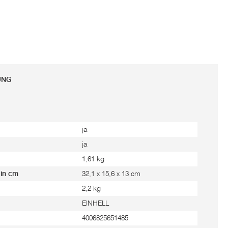
UNG
ja
ja
1,61 kg
 in cm
32,1 x 15,6 x 13 cm
2,2 kg
EINHELL
4006825651485