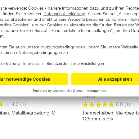
Varianten
9
49
KWB
4.0
(1)
5.0
(1)
iben, Metallbearbeitung, Ø
Trennscheiben, Steinbearb
125 mm, 5 Stk.