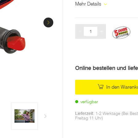
derselben
Mehr Details
Seite.
-
+
Menge
Online bestellen und lief
In den Warenk
verfügbar
Lieferzeit:
1-2 Werktage (Bei Best
Freitag 11 Uhr)