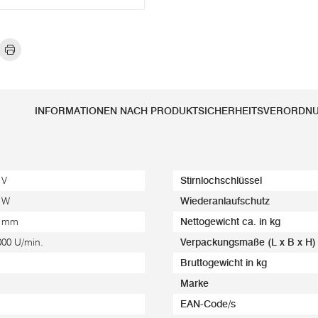
INFORMATIONEN NACH PRODUKTSICHERHEITSVERORDN
 V
Stirnlochschlüssel
 W
Wiederanlaufschutz
5 mm
Nettogewicht ca. in kg
000 U/min.
Verpackungsmaße (L x B x H)
Bruttogewicht in kg
Marke
EAN-Code/s