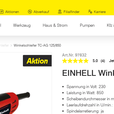
Aktionen
Abverkauf
Filialfinder
Karriere
l
Werkzeug
Haus & Strom
Pumpen
Kfz 
leifer
Winkelschleifer TC-AG 125/850
Art.Nr. 97832
Aktion
5.0
(4)
Je
5.0
out
EINHELL Wink
of
5
stars,
average
Spannung in Volt: 230
rating
value.
Leistung in Watt: 850
Read
Scheibendurchmesser in 
4
Reviews.
Leerlaufdrehzahl in U/min.
Link
Spindelarretierung: ja
auf