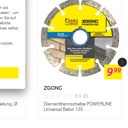
Varianten
9
9
69
99
ZGONC
0.0
(0)
eitung, Ø
Diamanttrennscheibe POWERLINE
Universal Beton 125