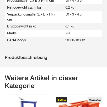
Produktmaße (L x B x H) in cm
50 x 4 x 3 cm
Nettogewicht ca. in kg
0,2 kg
Verpackungsmaße (L x B x H) in
50 x 3 x 4 cm
cm
Bruttogewicht in kg
0,1 kg
Marke
YPL
EAN-Code/s
9003671060015
Produktbeschreibung
Weitere Artikel in dieser
Kategorie
Aktion
Varianten