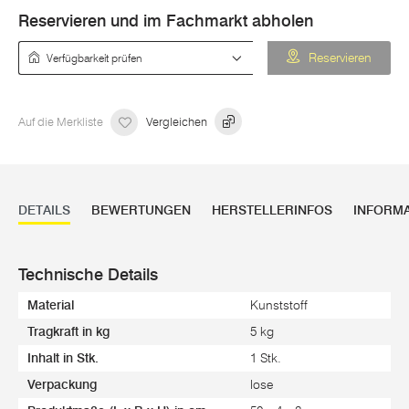
Reservieren und im Fachmarkt abholen
Verfügbarkeit prüfen
Reservieren
Auf die Merkliste
Vergleichen
DETAILS
BEWERTUNGEN
HERSTELLERINFOS
INFORM
Technische Details
Material
Kunststoff
Tragkraft in kg
5 kg
Inhalt in Stk.
1 Stk.
Verpackung
lose