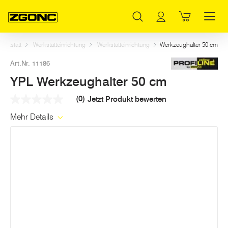
Inhaltsverzeichnis
YPL Werkzeughalter 50 cm
Weitere Artikel in dieser Kategorie
Hauptinhalt
Inhaltsverzeichnis
Hauptnavigation
erkstatt
Werkstatteinrichtung
Werkstatteinrichtung
Werkzeughalter 50 cm
Art.Nr. 11186
YPL Werkzeughalter 50 cm
(0)
Jetzt Produkt bewerten
Kein
Beurteilungswert
Mehr Details
Link
auf
derselben
Seite.