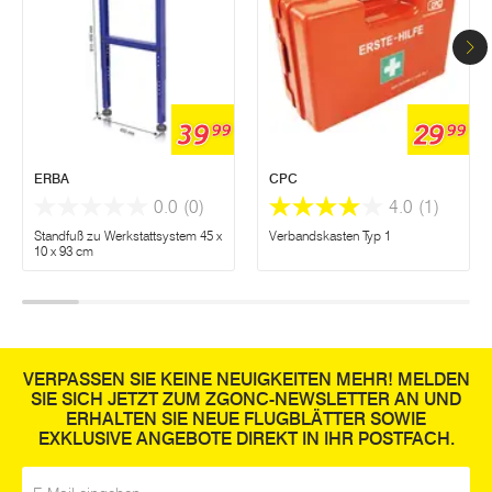
39
29
99
99
ERBA
CPC
0.0
(0)
4.0
(1)
Standfuß zu Werkstattsystem 45 x
Verbandskasten Typ 1
10 x 93 cm
VERPASSEN SIE KEINE NEUIGKEITEN MEHR! MELDEN
SIE SICH JETZT ZUM ZGONC-NEWSLETTER AN UND
ERHALTEN SIE NEUE FLUGBLÄTTER SOWIE
EXKLUSIVE ANGEBOTE DIREKT IN IHR POSTFACH.
E-Mail
*