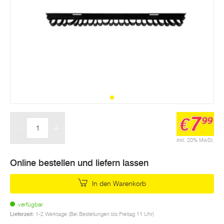
7
€
99
-
+
Menge
inkl. 20% MwSt.
Online bestellen und liefern lassen
In den Warenkorb
verfügbar
Lieferzeit:
1-2 Werktage (Bei Bestellungen bis Freitag 11 Uhr)