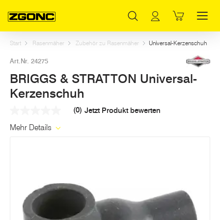
Inhaltsverzeichnis
BRIGGS & STRATTON Universal-Kerzenschuh
Weitere Artikel in dieser Kategorie
Hauptinhalt
Inhaltsverzeichnis
Hauptnavigation
Start
Rasenmäher
Zubehör zu Rasenmäher
Universal-Kerzenschuh
Art.Nr. 24275
BRIGGS & STRATTON Universal-
Kerzenschuh
(0)
Jetzt Produkt bewerten
Kein
Beurteilungswert
Mehr Details
Link
auf
derselben
Seite.