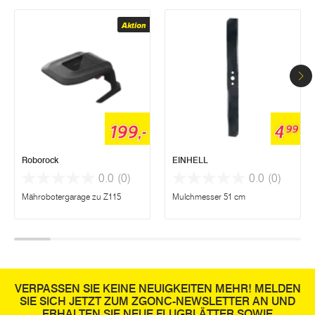
Aktion
199,-
4
99
Roborock
EINHELL
0.0
(0)
0.0
(0)
Mährobotergarage zu Z115
Mulchmesser 51 cm
VERPASSEN SIE KEINE NEUIGKEITEN MEHR! MELDEN
SIE SICH JETZT ZUM ZGONC-NEWSLETTER AN UND
ERHALTEN SIE NEUE FLUGBLÄTTER SOWIE