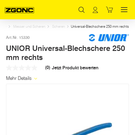
Inhaltsverzeichnis
UNIOR Universal-Blechschere 250 mm rechts
Weitere Artikel in dieser Kategorie
Hauptinhalt
Inhaltsverzeichnis
Hauptnavigation
zeug
Messer und Scheren
Scheren
Universal-Blechschere 250 mm rechts
Art.Nr. 15330
UNIOR Universal-Blechschere 250
mm rechts
(0)
Jetzt Produkt bewerten
Kein
Beurteilungswert
Mehr Details
Link
auf
derselben
Seite.