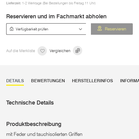
Lieferzeit:
1-2 Werktage (Bei Bestellungen bis Freitag 11 Uhr)
Reservieren und im Fachmarkt abholen
Verfügbarkeit prüfen
Reservieren
Auf die Merkliste
Vergleichen
DETAILS
BEWERTUNGEN
HERSTELLERINFOS
INFORM
Technische Details
Produktbeschreibung
mit Feder und tauchisolierten Griffen