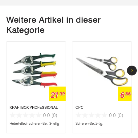
Weitere Artikel in dieser
Kategorie
21
6
99
66
KRAFTBOX PROFESSIONAL
CPC
0.0
(0)
0.0
(0)
Hebel-Blechscheren-Set, 3-teilig
Scheren-Set 2-tlg.