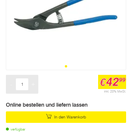
42
€
99
-
+
Menge
inkl. 20% MwSt.
Online bestellen und liefern lassen
In den Warenkorb
verfügbar