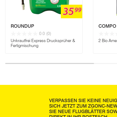
35
99
ROUNDUP
COMPO
0.0
(0)
Unkrautfrei Express Drucksprüher &
2 Bio Ame
Fertigmischung
VERPASSEN SIE KEINE NEUI
SICH JETZT ZUM ZGONC-NE
SIE NEUE FLUGBLÄTTER SOW