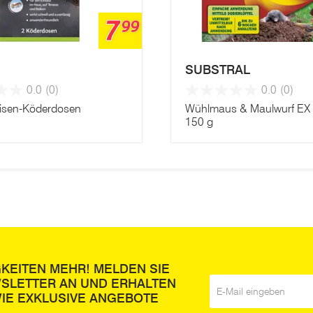
7
99
SUBSTRAL
0.0
(0)
0.0
(0)
isen-Köderdosen
Wühlmaus & Maulwurf EX C
150 g
GKEITEN MEHR! MELDEN SIE
WSLETTER AN UND ERHALTEN
E-Mail
*
IE EXKLUSIVE ANGEBOTE