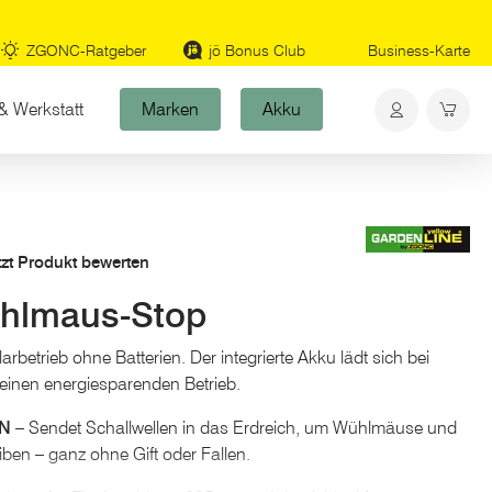
ZGONC-Ratgeber
jö Bonus Club
Business-Karte
& Werkstatt
Marken
Akku
tzt Produkt bewerten
ühlmaus-Stop
arbetrieb ohne Batterien. Der integrierte Akku lädt sich bei
 einen energiesparenden Betrieb.
EN
– Sendet Schallwellen in das Erdreich, um Wühlmäuse und
iben – ganz ohne Gift oder Fallen.