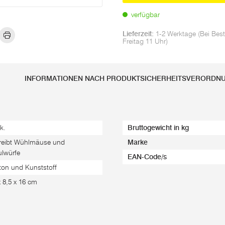
Mit einer Reichweite von bis 
verfügbar
Gemüsegärten, Blumenbeete sow
Einfach den Vertreiber in den
Lieferzeit:
1-2 Werktage (Bei Best
Freitag 11 Uhr)
Der Solar-Wühlmaus-Vertreiber
Beete vor Schäden durch grabe
zu verzichten. Die Wirkung k
INFORMATIONEN NACH PRODUKTSICHERHEITSVERORDN
unterschiedlich ausfallen.
k.
Bruttogewicht in kg
treibt Wühlmäuse und
Marke
lwürfe
EAN-Code/s
ton und Kunststoff
x 8,5 x 16 cm