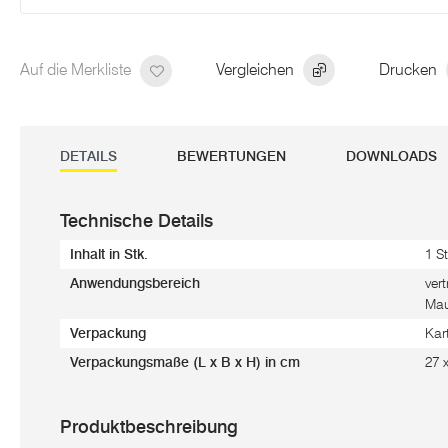
Auf die Merkliste
Vergleichen
Drucken
DETAILS
BEWERTUNGEN
DOWNLOADS
Technische Details
Inhalt in Stk.
1 St
Anwendungsbereich
ver
Mau
Verpackung
Kar
Verpackungsmaße (L x B x H) in cm
27 
Produktbeschreibung