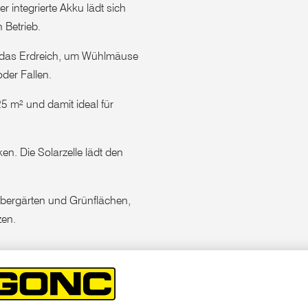
r integrierte Akku lädt sich
 Betrieb.
n das Erdreich, um Wühlmäuse
der Fallen.
5 m² und damit ideal für
en. Die Solarzelle lädt den
ebergärten und Grünflächen,
tzen.
ndliche Weise vor Wühlmäusen
t Schallwellen, die in