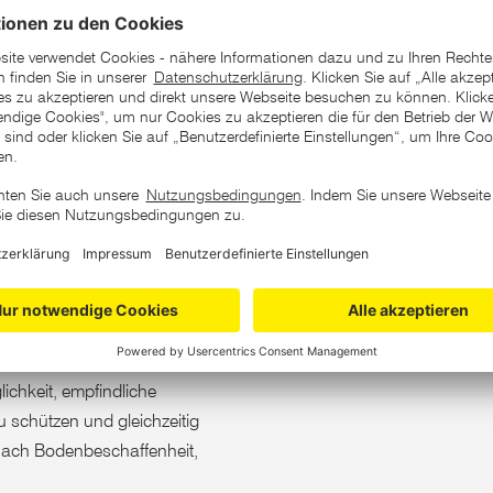
rden. Dadurch kann das
em behandelten Bereich
 keine Batterien. Der Akku wird
t von etwa 6 bis 7 Stunden
 langfristigen Einsatz im
erät für Rasenflächen,
e Installation ist
cken und an einem sonnigen
ichkeit, empfindliche
 schützen und gleichzeitig
 nach Bodenbeschaffenheit,