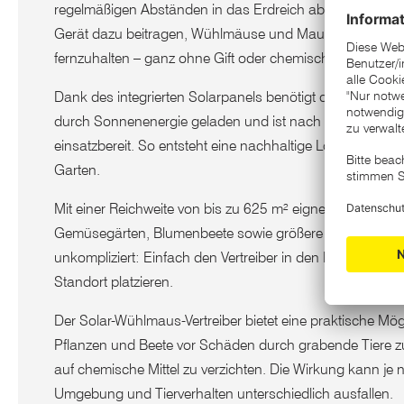
regelmäßigen Abständen in das Erdreich abgegeben we
Gerät dazu beitragen, Wühlmäuse und Maulwürfe aus d
fernzuhalten – ganz ohne Gift oder chemische Mittel.
Dank des integrierten Solarpanels benötigt der Vertreiber
durch Sonnenenergie geladen und ist nach einer Ladezei
einsatzbereit. So entsteht eine nachhaltige Lösung für den
Garten.
Mit einer Reichweite von bis zu 625 m² eignet sich das G
Gemüsegärten, Blumenbeete sowie größere Grünflächen. Di
unkompliziert: Einfach den Vertreiber in den Boden ste
Standort platzieren.
Der Solar-Wühlmaus-Vertreiber bietet eine praktische Mögl
Pflanzen und Beete vor Schäden durch grabende Tiere zu
auf chemische Mittel zu verzichten. Die Wirkung kann je
Umgebung und Tierverhalten unterschiedlich ausfallen.