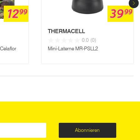
12
39
99
99
THERMACELL
0.0
(0)
elaflor
Mini-Laterne MR-PSLL2
Abonnieren