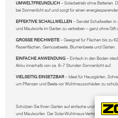
UMWELTFREUNDLICH
– Solarbetrieb ohne Batterien. De
bei Sonnenlicht auf und sorgt für einen energiesparenden
EFFEKTIVE SCHALLWELLEN
– Sendet Schallwellen i
und Maulwürfe im Garten zu vertreiben – ganz ohne Gift o
GROSSE REICHWEITE
– Geeignet für Flächen bis zu 62
Rasenflächen, Gemüsebeete, Blumenbeete und Gärten.
EINFACHE ANWENDUNG
– Einfach in den Boden steck
Akku innerhalb von ca. 6–7 Stunden Sonnenlicht auf.
VIELSEITIG EINSETZBAR
– Ideal für Hausgärten, Schr
um Pflanzen und Beete vor Wühlmausschäden zu schü
Schützen Sie Ihren Garten auf einfache und umweltfreu
und Maulwürfen. Der Solar-Wühlmaus-Vertreiber arbeitet mi