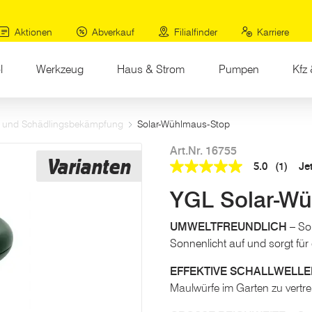
Aktionen
Abverkauf
Filialfinder
Karriere
l
Werkzeug
Haus & Strom
Pumpen
Kfz 
- und Schädlingsbekämpfung
Solar-Wühlmaus-Stop
Art.Nr. 16755
Varianten
5.0
(1)
Je
5.0
out
YGL Solar-W
of
5
stars,
UMWELTFREUNDLICH
– Sol
average
rating
Sonnenlicht auf und sorgt für
value.
Read
EFFEKTIVE SCHALLWELL
a
Review.
Maulwürfe im Garten zu vertre
Link
auf