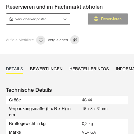
Reservieren und im Fachmarkt abholen
Verfügbarkeit prüfen
Reservieren
Auf die Merkliste
Vergleichen
DETAILS
BEWERTUNGEN
HERSTELLERINFOS
INFORM
Technische Details
Größe
40-44
Verpackungsmaße (L x B x H) in
16 x 3 x 31 cm
cm
Bruttogewicht in kg
0,2 kg
Marke
VERIGA