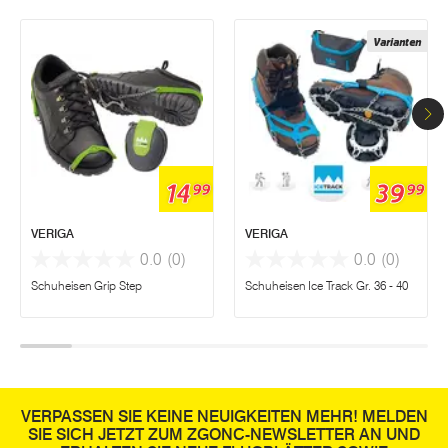
Varianten
14
39
99
99
VERIGA
VERIGA
0.0
(0)
0.0
(0)
Schuheisen Grip Step
Schuheisen Ice Track Gr. 36 - 40
VERPASSEN SIE KEINE NEUIGKEITEN MEHR! MELDEN
SIE SICH JETZT ZUM ZGONC-NEWSLETTER AN UND