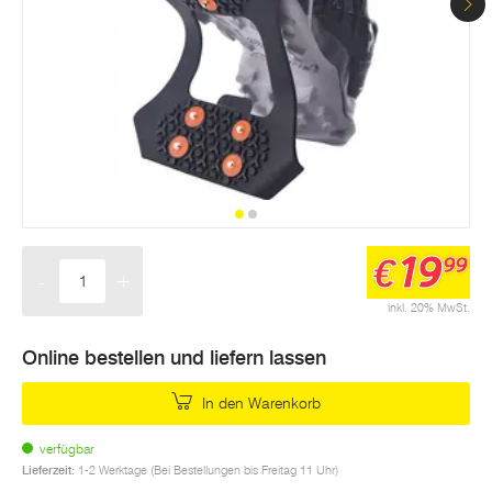
19
€
99
-
+
Menge
inkl. 20% MwSt.
Online bestellen und liefern lassen
In den Warenkorb
verfügbar
Lieferzeit:
1-2 Werktage (Bei Bestellungen bis Freitag 11 Uhr)