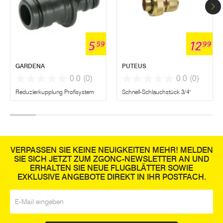
5
12
59
99
GARDENA
PUTEUS
0.0
(0)
0.0
(0)
Reduzierkupplung Profisystem
Schnell-Schlauchstück 3/4"
VERPASSEN SIE KEINE NEUIGKEITEN MEHR! MELDEN
SIE SICH JETZT ZUM ZGONC-NEWSLETTER AN UND
ERHALTEN SIE NEUE FLUGBLÄTTER SOWIE
EXKLUSIVE ANGEBOTE DIREKT IN IHR POSTFACH.
E-Mail
*