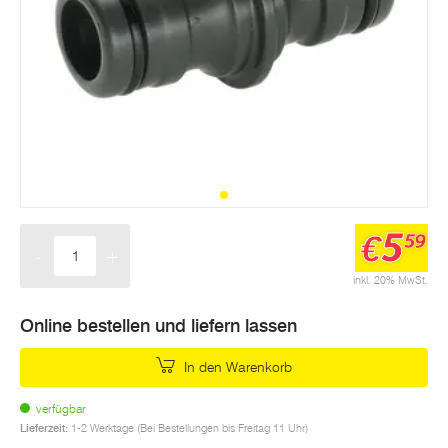
5
€
59
-
+
Menge
inkl. 20% MwSt.
Online bestellen und liefern lassen
In den Warenkorb
verfügbar
Lieferzeit:
1-2 Werktage (Bei Bestellungen bis Freitag 11 Uhr)