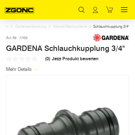
Inhaltsverzeichnis
GARDENA Schlauchkupplung 3/4"
Weitere Artikel in dieser Kategorie
Hauptinhalt
Inhaltsverzeichnis
Hauptnavigation
arten
Gartenbewässerung
Wasser-Stecksysteme
Schlauchkupplung 3/4"
Art.Nr. 7769
GARDENA Schlauchkupplung 3/4"
(0)
Jetzt Produkt bewerten
Kein
Beurteilungswert
Mehr Details
Link
auf
derselben
Seite.