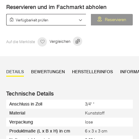
Reservieren und im Fachmarkt abholen
Verfügbarkeit prüfen
Reservieren
Auf die Merkliste
Vergleichen
DETAILS
BEWERTUNGEN
HERSTELLERINFOS
INFORM
Technische Details
Anschluss in Zoll
3/4" "
Material
Kunststoff
Verpackung
lose
Produktmaße (L x B x H) in cm
6 x 3 x 3 cm