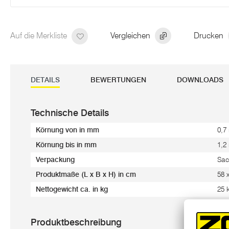
Auf die Merkliste
Vergleichen
Drucken
DETAILS
BEWERTUNGEN
DOWNLOADS
Technische Details
Körnung von in mm
0,7
Körnung bis in mm
1,2
Verpackung
Sac
Produktmaße (L x B x H) in cm
58 
Nettogewicht ca. in kg
25 
Produktbeschreibung