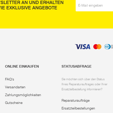
WSLETTER AN UND ERHALTEN
E-Mail
*
IE EXKLUSIVE ANGEBOTE
ONLINE EINKAUFEN
STATUSABFRAGE
FAQ's
Sie möchten sich über den Status
Ihres Reparaturauftrages oder Ihrer
Versandarten
Ersatzteilbestellung informieren?
Zahlungsmöglichkeiten
Reparaturaufträge
Gutscheine
Ersatzteilbestellungen