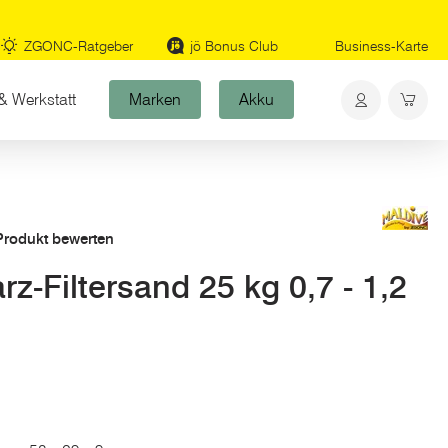
ZGONC-Ratgeber
jö Bonus Club
Business-Karte
& Werkstatt
Marken
Akku
 Produkt bewerten
-Filtersand 25 kg 0,7 - 1,2