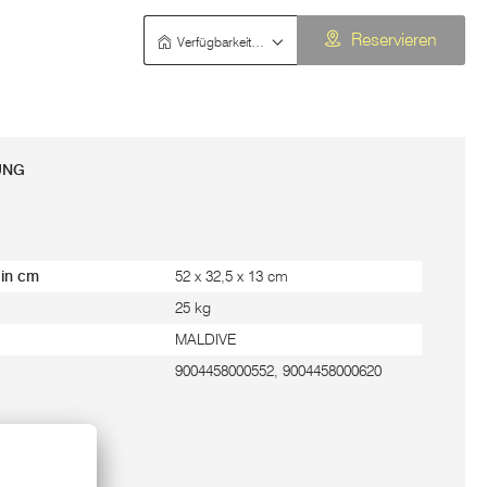
Verfügbarkeit prüfen
Reservieren
UNG
 in cm
52 x 32,5 x 13 cm
25 kg
MALDIVE
9004458000552, 9004458000620