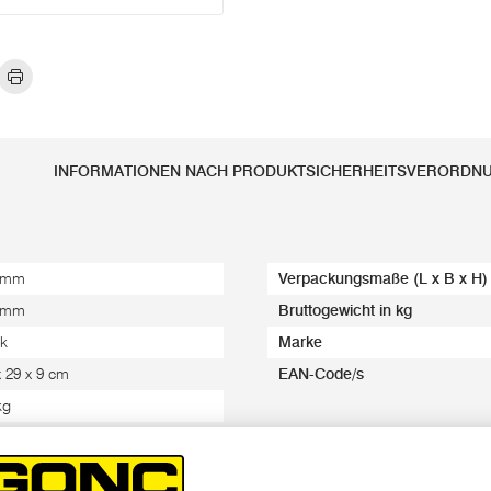
INFORMATIONEN NACH PRODUKTSICHERHEITSVERORDN
 mm
Verpackungsmaße (L x B x H)
 mm
Bruttogewicht in kg
k
Marke
x 29 x 9 cm
EAN-Code/s
kg