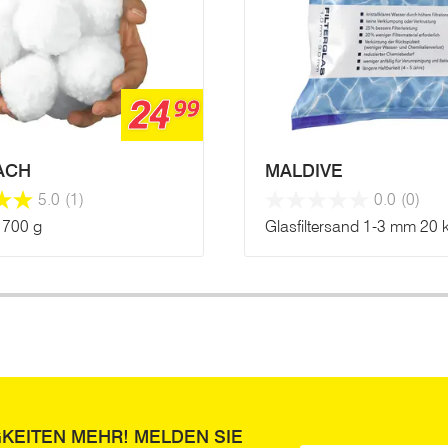
24
99
ACH
MALDIVE
5.0
(1)
0.0
(0)
s 700 g
Glasfiltersand 1-3 mm 20 
GKEITEN MEHR! MELDEN SIE