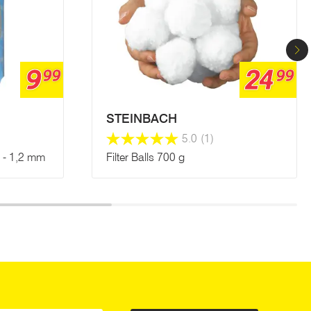
9
24
99
99
STEINBACH
5.0
(1)
7 - 1,2 mm
Filter Balls 700 g