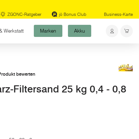
ZGONC-Ratgeber
jö Bonus Club
Business-Karte
& Werkstatt
Marken
Akku
 Produkt bewerten
-Filtersand 25 kg 0,4 - 0,8