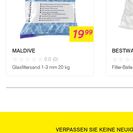
19
99
MALDIVE
BESTW
0.0
(0)
Glasfiltersand 1-3 mm 20 kg
Filter-Bäll
VERPASSEN SIE KEINE NEUI