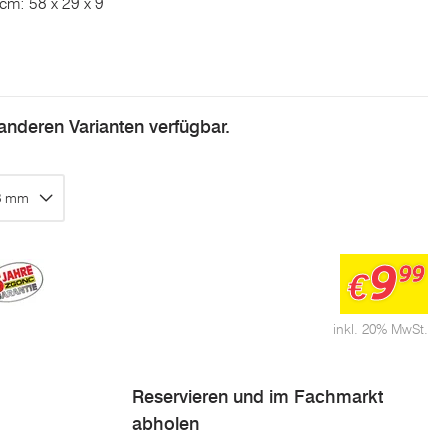
 cm: 58 x 29 x 9
n anderen Varianten verfügbar.
,8 mm
9
99
€
inkl. 20% MwSt.
Reservieren und im Fachmarkt
abholen