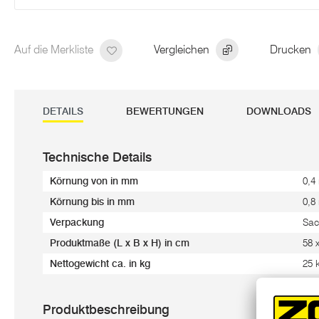
Auf die Merkliste
Vergleichen
Drucken
DETAILS
BEWERTUNGEN
DOWNLOADS
Technische Details
Körnung von in mm
0,4
Körnung bis in mm
0,8
Verpackung
Sac
Produktmaße (L x B x H) in cm
58 
Nettogewicht ca. in kg
25 
Produktbeschreibung