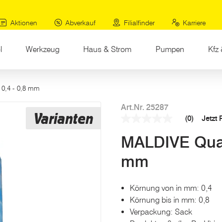
Aktionen
Abverkauf
Filialfinder
Karriere
l
Werkzeug
Haus & Strom
Pumpen
Kfz 
 0,4 - 0,8 mm
Art.Nr. 25287
Varianten
(0)
Jetzt
Kein
Beurteilungswert
MALDIVE Quarz
Link
auf
derselben
mm
Seite.
Körnung von in mm: 0,4
Körnung bis in mm: 0,8
Verpackung: Sack