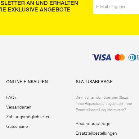
WSLETTER AN UND ERHALTEN
E-Mail
*
IE EXKLUSIVE ANGEBOTE
ONLINE EINKAUFEN
STATUSABFRAGE
FAQ's
Sie möchten sich über den Status
Ihres Reparaturauftrages oder Ihrer
Versandarten
Ersatzteilbestellung informieren?
Zahlungsmöglichkeiten
Reparaturaufträge
Gutscheine
Ersatzteilbestellungen