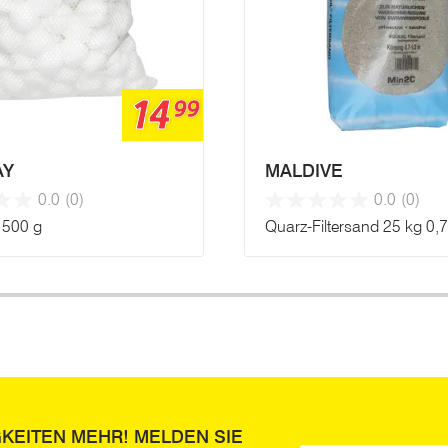
14
99
AY
MALDIVE
0.0
(0)
0.0
(0)
e 500 g
Quarz-Filtersand 25 kg 0,
GKEITEN MEHR! MELDEN SIE