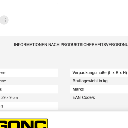
INFORMATIONEN NACH PRODUKTSICHERHEITSVERORDN
 mm
Verpackungsmaße (L x B x H)
 mm
Bruttogewicht in kg
k
Marke
x 29 x 9 cm
EAN-Code/s
kg