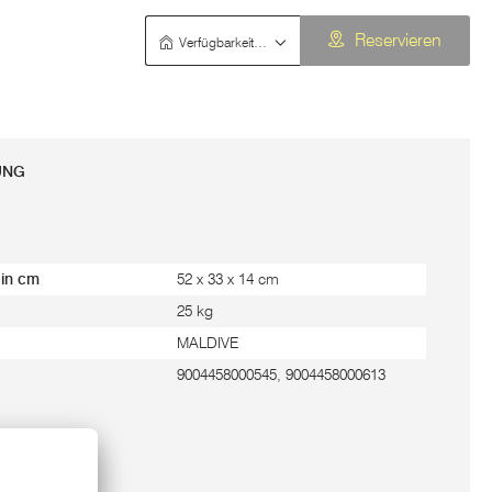
Verfügbarkeit prüfen
Reservieren
UNG
 in cm
52 x 33 x 14 cm
25 kg
MALDIVE
9004458000545, 9004458000613