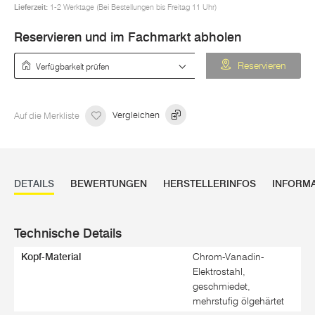
Lieferzeit:
1-2 Werktage (Bei Bestellungen bis Freitag 11 Uhr)
Reservieren und im Fachmarkt abholen
Verfügbarkeit prüfen
Reservieren
Auf die Merkliste
Vergleichen
DETAILS
BEWERTUNGEN
HERSTELLERINFOS
INFORM
Technische Details
Kopf-Material
Chrom-Vanadin-
Elektrostahl,
geschmiedet,
mehrstufig ölgehärtet