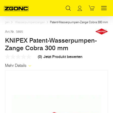
Inhaltsverzeichnis
KNIPEX Patent-Wasserpumpen-Zange Cobra 300 mm
Dazu passt
Weitere Artikel in dieser Kategorie
Hauptinhalt
Inhaltsverzeichnis
Hauptnavigation
Zangen
Wasserpumpenzangen
Patent-Wasserpumpen-Zange Cobra 300 mm
Art.Nr. 5895
KNIPEX Patent-Wasserpumpen-
Zange Cobra 300 mm
(0)
Jetzt Produkt bewerten
Kein
Beurteilungswert
Mehr Details
Link
auf
derselben
Seite.