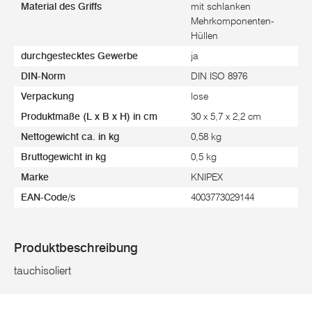
Material des Griffs
mit schlanken
Mehrkomponenten-
Hüllen
durchgestecktes Gewerbe
ja
DIN-Norm
DIN ISO 8976
Verpackung
lose
Produktmaße (L x B x H) in cm
30 x 5,7 x 2,2 cm
Nettogewicht ca. in kg
0,58 kg
Bruttogewicht in kg
0,5 kg
Marke
KNIPEX
EAN-Code/s
4003773029144
Produktbeschreibung
tauchisoliert