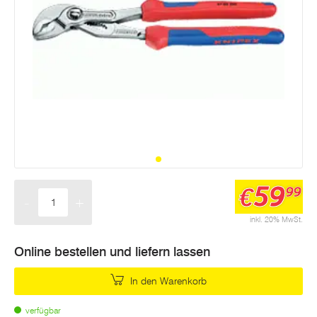
59
€
99
-
+
Menge
inkl. 20% MwSt.
Online bestellen und liefern lassen
In den Warenkorb
verfügbar