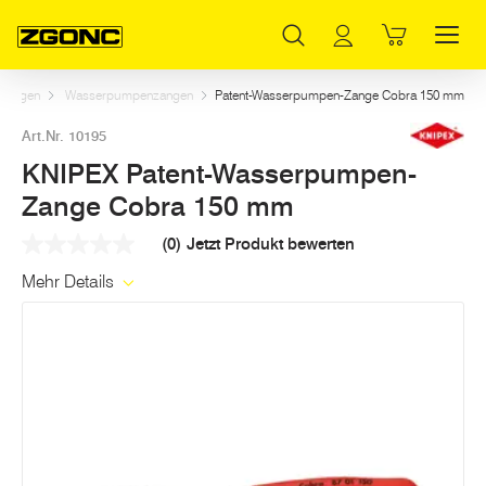
Inhaltsverzeichnis
KNIPEX Patent-Wasserpumpen-Zange Cobra 150 mm
Weitere Artikel in dieser Kategorie
Hauptinhalt
Inhaltsverzeichnis
Hauptnavigation
Zangen
Wasserpumpenzangen
Patent-Wasserpumpen-Zange Cobra 150 mm
Art.Nr. 10195
KNIPEX Patent-Wasserpumpen-
Zange Cobra 150 mm
(0)
Jetzt Produkt bewerten
Kein
Beurteilungswert
Mehr Details
Link
auf
derselben
Seite.