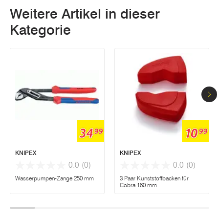
Weitere Artikel in dieser
Kategorie
34
10
99
99
KNIPEX
KNIPEX
0.0
(0)
0.0
(0)
Wasserpumpen-Zange 250 mm
3 Paar Kunststoffbacken für
Cobra 180 mm