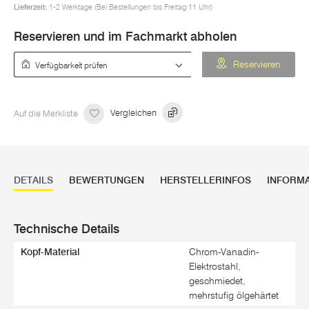
Lieferzeit:
1-2 Werktage (Bei Bestellungen bis Freitag 11 Uhr)
Reservieren und im Fachmarkt abholen
Verfügbarkeit prüfen
Reservieren
Auf die Merkliste
Vergleichen
DETAILS
BEWERTUNGEN
HERSTELLERINFOS
INFORM
Technische Details
Kopf-Material
Chrom-Vanadin-
Elektrostahl,
geschmiedet,
mehrstufig ölgehärtet