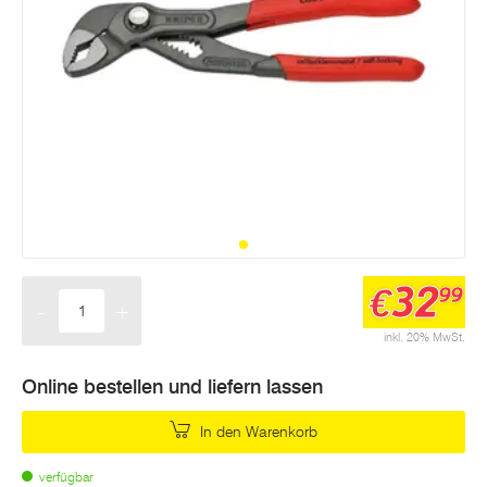
32
€
99
-
+
Menge
inkl. 20% MwSt.
Online bestellen und liefern lassen
In den Warenkorb
verfügbar