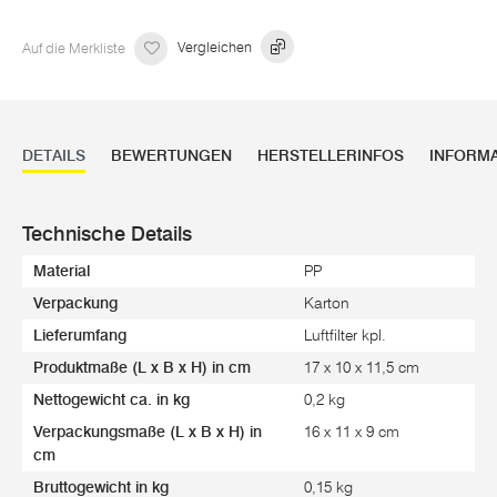
Auf die Merkliste
Vergleichen
DETAILS
BEWERTUNGEN
HERSTELLERINFOS
INFORM
Technische Details
Material
PP
Verpackung
Karton
Lieferumfang
Luftfilter kpl.
Produktmaße (L x B x H) in cm
17 x 10 x 11,5 cm
Nettogewicht ca. in kg
0,2 kg
Verpackungsmaße (L x B x H) in
16 x 11 x 9 cm
cm
Bruttogewicht in kg
0,15 kg