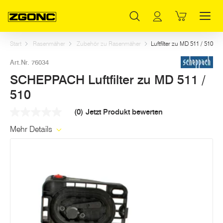
Inhaltsverzeichnis
SCHEPPACH Luftfilter zu MD 511 / 510
Weitere Artikel in dieser Kategorie
Hauptinhalt
Inhaltsverzeichnis
Hauptnavigation
Start
Rasenmäher
Zubehör zu Rasenmäher
Luftfilter zu MD 511 / 510
Art.Nr. 76034
SCHEPPACH Luftfilter zu MD 511 /
510
(0)
Jetzt Produkt bewerten
Kein
Beurteilungswert
Mehr Details
Link
auf
derselben
Seite.