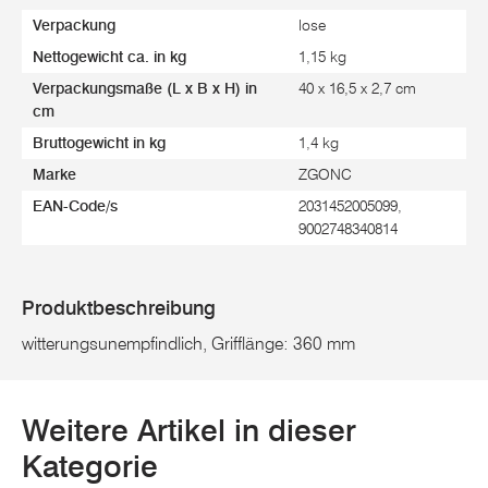
Verpackung
lose
Nettogewicht ca. in kg
1,15 kg
Verpackungsmaße (L x B x H) in
40 x 16,5 x 2,7 cm
cm
Bruttogewicht in kg
1,4 kg
Marke
ZGONC
EAN-Code/s
2031452005099,
9002748340814
Produktbeschreibung
witterungsunempfindlich, Grifflänge: 360 mm
Weitere Artikel in dieser
Kategorie