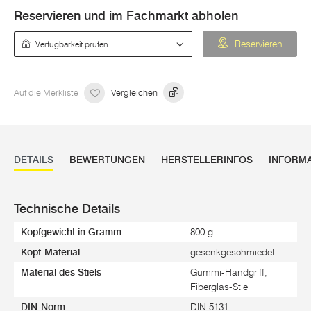
Reservieren und im Fachmarkt abholen
Verfügbarkeit prüfen
Reservieren
Auf die Merkliste
Vergleichen
DETAILS
BEWERTUNGEN
HERSTELLERINFOS
INFORM
Technische Details
Kopfgewicht in Gramm
800 g
Kopf-Material
gesenkgeschmiedet
Material des Stiels
Gummi-Handgriff,
Fiberglas-Stiel
DIN-Norm
DIN 5131