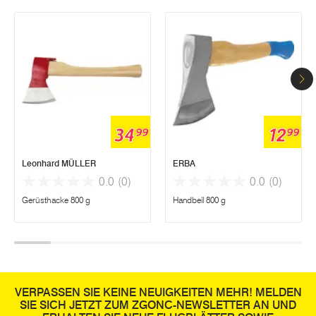
34
12
99
99
Leonhard MÜLLER
ERBA
0.0
(0)
0.0
(0)
Gerüsthacke 800 g
Handbeil 800 g
VERPASSEN SIE KEINE NEUIGKEITEN MEHR! MELDEN
SIE SICH JETZT ZUM ZGONC-NEWSLETTER AN UND