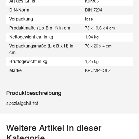
Art des Griffs
Kuhfuß
DIN-Norm
DIN 7294
Verpackung
lose
Produktmaße (L x B x H) in cm
73 x 19,6 x 4 cm
Nettogewicht ca. in kg
1,94 kg
Verpackungsmaße (L x B x H) in
70 x 20 x 4 cm
cm
Bruttogewicht in kg
1,25 kg
Marke
KRUMPHOLZ
Produktbeschreibung
spezialgehärtet
Weitere Artikel in dieser
Kategorie