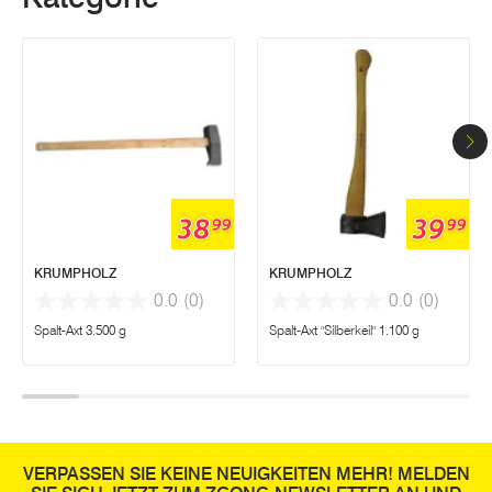
38
39
99
99
KRUMPHOLZ
KRUMPHOLZ
0.0
(0)
0.0
(0)
Spalt-Axt 3.500 g
Spalt-Axt "Silberkeil" 1.100 g
VERPASSEN SIE KEINE NEUIGKEITEN MEHR! MELDEN