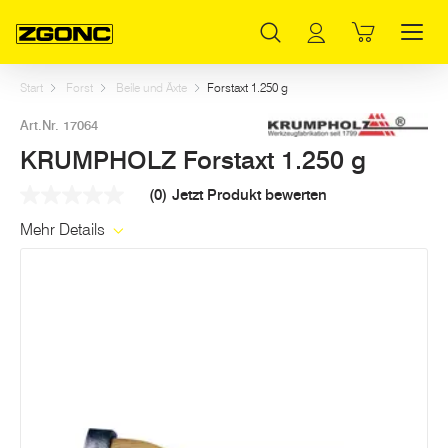
Inhaltsverzeichnis
KRUMPHOLZ Forstaxt 1.250 g
Weitere Artikel in dieser Kategorie
Hauptinhalt
Inhaltsverzeichnis
Hauptnavigation
Start
Forst
Beile und Äxte
Forstaxt 1.250 g
Art.Nr. 17064
KRUMPHOLZ Forstaxt 1.250 g
(0)
Jetzt Produkt bewerten
Kein
Beurteilungswert
Mehr Details
Link
auf
derselben
Seite.