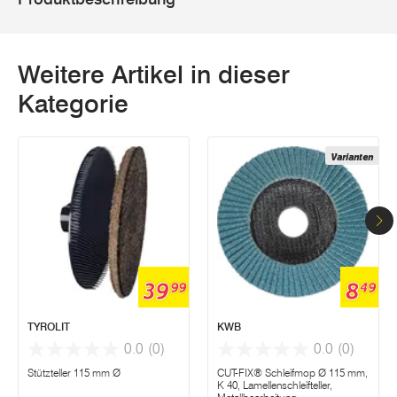
Weitere Artikel in dieser
Kategorie
Varianten
39
8
99
49
TYROLIT
KWB
0.0
(0)
0.0
(0)
Stützteller 115 mm Ø
CUT-FIX® Schleifmop Ø 115 mm,
K 40, Lamellenschleifteller,