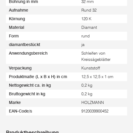
Bohrung in mm
32 mm
Aufnahme
Rund 32
Körnung
120 K
Material
Diamant
Form
rund
diamantbestückt
ja
Anwendungsbereich
Schleifen von
Kreissägeblätter
Verpackung
Kunststoff
Produktmaße (L x B x H) in cm
12,5 x 12,5 x 1 cm
Nettogewicht ca. in kg
0,2 kg
Bruttogewicht in kg
0,2 kg
Marke
HOLZMANN
EAN-Code/s
9120039900452
Produktbeschreibung