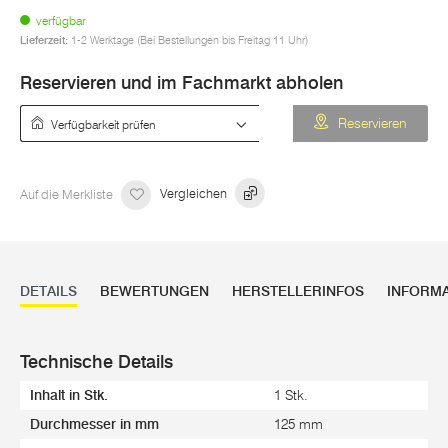
verfügbar
Lieferzeit:
1-2 Werktage (Bei Bestellungen bis Freitag 11 Uhr)
Reservieren und im Fachmarkt abholen
Verfügbarkeit prüfen
Reservieren
Auf die Merkliste
Vergleichen
DETAILS
BEWERTUNGEN
HERSTELLERINFOS
INFORM
Technische Details
Inhalt in Stk.
1 Stk.
Durchmesser in mm
125 mm