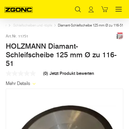
Inhaltsverzeichnis
HOLZMANN Diamant-Schleifscheibe 125 mm Ø zu 116-51
Weitere Artikel in dieser Kategorie
Hauptinhalt
Inhaltsverzeichnis
Hauptnavigation
behör
Schleifscheiben und -töpfe
Diamant-Schleifscheibe 125 mm Ø zu 116-51
Art.Nr. 11751
HOLZMANN Diamant-
Schleifscheibe 125 mm Ø zu 116-
51
(0)
Jetzt Produkt bewerten
Kein
Beurteilungswert
Mehr Details
Link
auf
derselben
Seite.