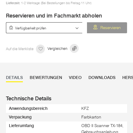
Lieferzeit:
1-2 Werktage (Bei Bestellungen bis Freitag 11 Uhr)
Reservieren und im Fachmarkt abholen
Verfügbarkeit prüfen
Reservieren
Auf die Merkliste
Vergleichen
DETAILS
BEWERTUNGEN
VIDEO
DOWNLOADS
HERS
Technische Details
Anwendungsbereich
KFZ
Verpackung
Farbkarton
Lieferumfang
OBD II Scanner TX-184,
Gebrauchsanleitung