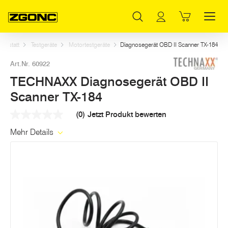
Inhaltsverzeichnis
TECHNAXX Diagnosegerät OBD II Scanner TX-184
Weitere Artikel in dieser Kategorie
Hauptinhalt
Inhaltsverzeichnis
Hauptnavigation
erkstatt
Testgeräte
Motortestgeräte
Diagnosegerät OBD II Scanner TX-184
Art.Nr. 60922
TECHNAXX Diagnosegerät OBD II
Scanner TX-184
(0)
Jetzt Produkt bewerten
Kein
Beurteilungswert
Mehr Details
Link
auf
derselben
Seite.