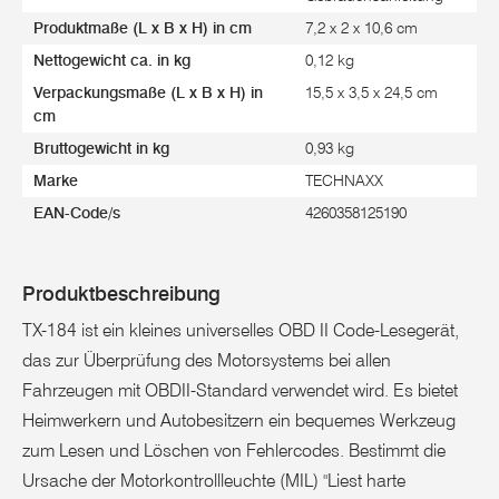
Produktmaße (L x B x H) in cm
7,2 x 2 x 10,6 cm
Nettogewicht ca. in kg
0,12 kg
Verpackungsmaße (L x B x H) in
15,5 x 3,5 x 24,5 cm
cm
Bruttogewicht in kg
0,93 kg
Marke
TECHNAXX
EAN-Code/s
4260358125190
Produktbeschreibung
TX-184 ist ein kleines universelles OBD II Code-Lesegerät,
das zur Überprüfung des Motorsystems bei allen
Fahrzeugen mit OBDII-Standard verwendet wird. Es bietet
Heimwerkern und Autobesitzern ein bequemes Werkzeug
zum Lesen und Löschen von Fehlercodes. Bestimmt die
Ursache der Motorkontrollleuchte (MIL) "Liest harte