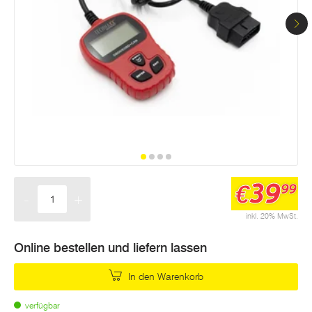
39
€
99
-
+
Menge
inkl. 20% MwSt.
Online bestellen und liefern lassen
In den Warenkorb
verfügbar