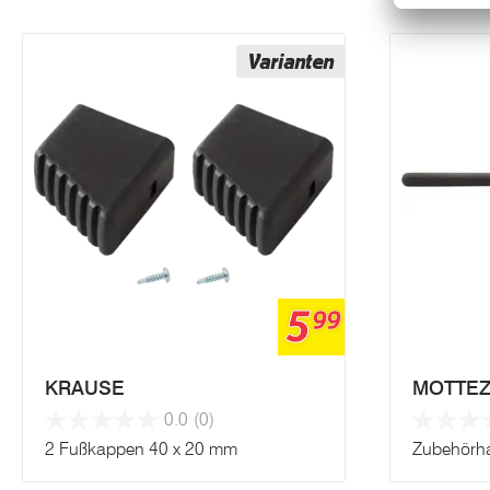
Varianten
5
99
KRAUSE
MOTTE
0.0
(0)
2 Fußkappen 40 x 20 mm
Zubehörhal