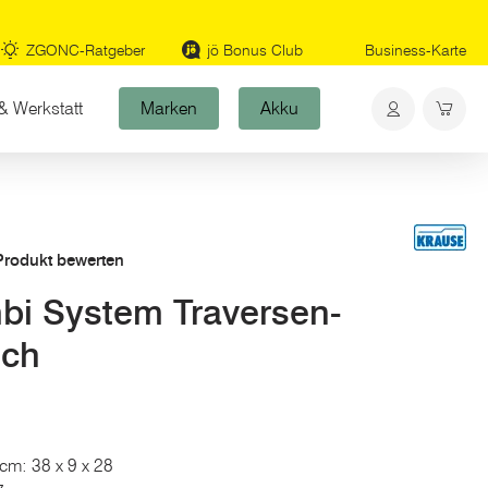
ZGONC-Ratgeber
jö Bonus Club
Business-Karte
& Werkstatt
Marken
Akku
 Produkt bewerten
i System Traversen-
ich
 cm: 38 x 9 x 28