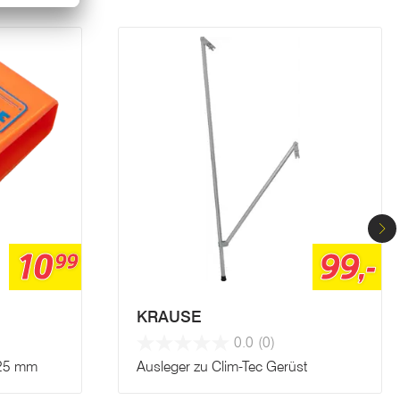
10
99,-
99
KRAUSE
0.0
(0)
 25 mm
Ausleger zu Clim-Tec Gerüst