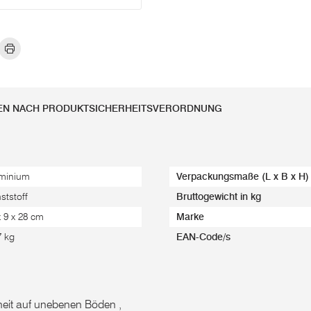
EN NACH PRODUKTSICHERHEITSVERORDNUNG
minium
Verpackungsmaße (L x B x H)
ststoff
Bruttogewicht in kg
x 9 x 28 cm
Marke
7 kg
EAN-Code/s
rheit auf unebenen Böden ,