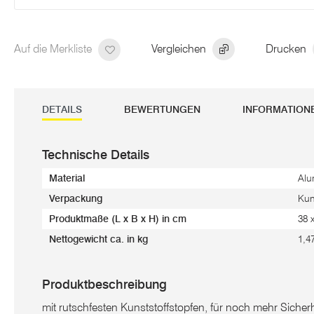
Auf die Merkliste
Vergleichen
Drucken
DETAILS
BEWERTUNGEN
INFORMATION
Technische Details
Material
Alu
Verpackung
Kun
Produktmaße (L x B x H) in cm
38 
Nettogewicht ca. in kg
1,4
Produktbeschreibung
mit rutschfesten Kunststoffstopfen, für noch mehr Siche