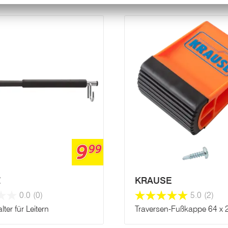
9
99
Z
KRAUSE
0.0
(0)
5.0
(2)
ter für Leitern
Traversen-Fußkappe 64 x