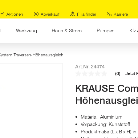
Aktionen
Abverkauf
Filialfinder
Karriere
l
Werkzeug
Haus & Strom
Pumpen
Kfz 
ystem Traversen-Höhenausgleich
Art.Nr. 24474
(0)
Jetzt
Kein
Beurteilungswert
KRAUSE Comb
Link
auf
derselben
Höhenausgle
Seite.
Material: Aluminium
Verpackung: Kunststoff
Produktmaße (L x B x H) in