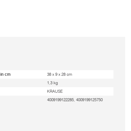
 in cm
38 x 9 x 28 cm
1,3 kg
KRAUSE
4009199122285, 4009199125750