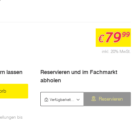
7
79
99
€
inkl. 20% MwSt.
ern lassen
Reservieren und im Fachmarkt
abholen
orb
Verfügbarkeit prüfen
Reservieren
ellungen bis