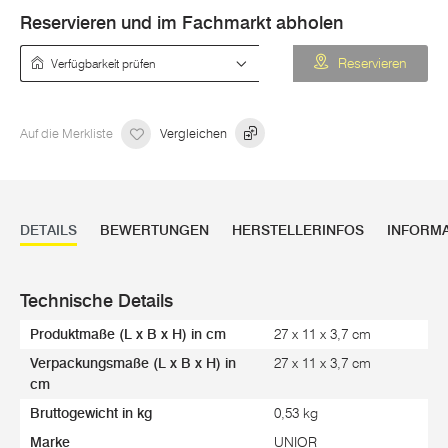
Reservieren und im Fachmarkt abholen
Verfügbarkeit prüfen
Reservieren
Auf die Merkliste
Vergleichen
DETAILS
BEWERTUNGEN
HERSTELLERINFOS
INFORM
Technische Details
Produktmaße (L x B x H) in cm
27 x 11 x 3,7 cm
Verpackungsmaße (L x B x H) in
27 x 11 x 3,7 cm
cm
Bruttogewicht in kg
0,53 kg
Marke
UNIOR