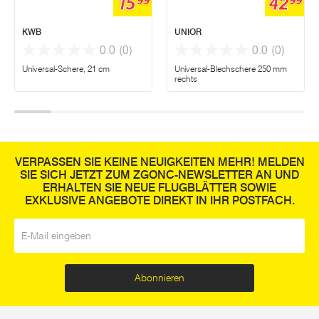
15
42
99
99
KWB
UNIOR
0.0
(0)
0.0
(0)
Universal-Schere, 21 cm
Universal-Blechschere 250 mm
rechts
VERPASSEN SIE KEINE NEUIGKEITEN MEHR! MELDEN
SIE SICH JETZT ZUM ZGONC-NEWSLETTER AN UND
ERHALTEN SIE NEUE FLUGBLÄTTER SOWIE
EXKLUSIVE ANGEBOTE DIREKT IN IHR POSTFACH.
E-Mail
*
Abonnieren