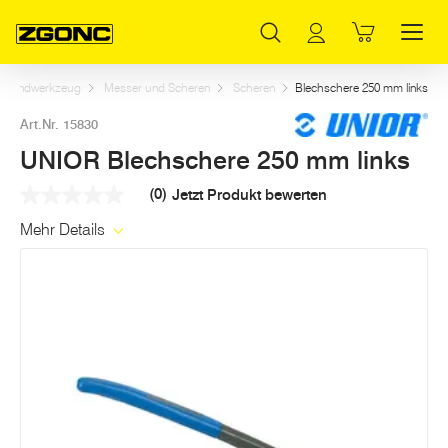
Inhaltsverzeichnis
UNIOR Blechschere 250 mm links
Weitere Artikel in dieser Kategorie
Hauptinhalt
Inhaltsverzeichnis
Hauptnavigation
Handwerkzeug
Messer und Scheren
Scheren
Blechschere 250 mm links
Art.Nr. 15830
UNIOR Blechschere 250 mm links
(0)
Jetzt Produkt bewerten
Kein
Beurteilungswert
Mehr Details
Link
auf
derselben
Seite.