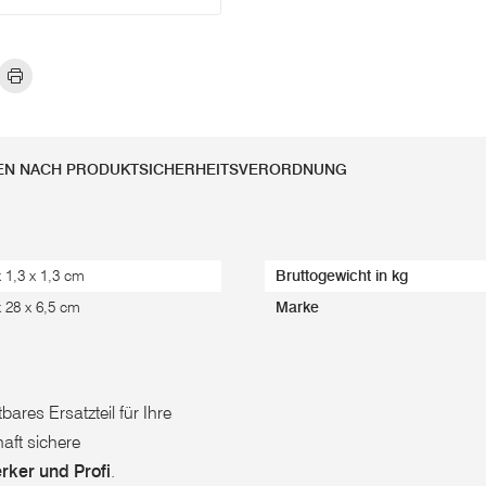
EN NACH PRODUKTSICHERHEITSVERORDNUNG
x 1,3 x 1,3 cm
Bruttogewicht in kg
x 28 x 6,5 cm
Marke
ares Ersatzteil für Ihre
aft sichere
rker und Profi
.