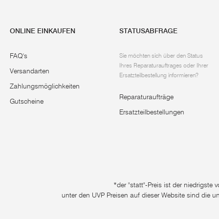
ONLINE EINKAUFEN
STATUSABFRAGE
FAQ's
Sie möchten sich über den Status
Ihres Reparaturauftrages oder Ihrer
Versandarten
Ersatzteilbestellung informieren?
Zahlungsmöglichkeiten
Reparaturaufträge
Gutscheine
Ersatzteilbestellungen
*der "statt"-Preis ist der niedrigst
unter den UVP Preisen auf dieser Website sind die u