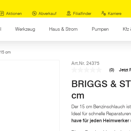
Aktionen
Abverkauf
Filialfinder
Karriere
l
Werkzeug
Haus & Strom
Pumpen
Kfz 
 15 cm
Art.Nr. 24375
(0)
Jetzt
Kein
Beurteilungswert
BRIGGS & ST
Link
auf
derselben
cm
Seite.
Der 15 cm Benzinschlauch ist e
Ideal für schnelle Reparature
have für jeden Heimwerker 