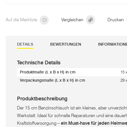
Auf die Merkliste
Vergleichen
Drucken
DETAILS
BEWERTUNGEN
INFORMATION
Technische Details
Produktmaße (L x B x H) in cm
15 
Verpackungsmaße (L x B x H) in cm
29 
Produktbeschreibung
Der 15 cm Benzinschlauch ist ein kleines, aber unverzichtb
Werkstatt. Ideal für schnelle Reparaturen und eine dauerh
Kraftstoffversorgung –
ein Must-have für jeden Heimwe