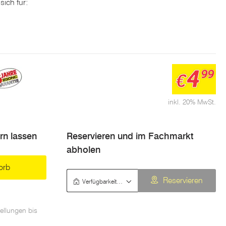
sich für:
zinmotor
4
e ist er besonders praktisch für Reparaturen,
99
€
stausch alter bzw. poröser Schläuche.
inkl. 20% MwSt.
ern lassen
Reservieren und im Fachmarkt
abholen
orb
Verfügbarkeit prüfen
Reservieren
ellungen bis