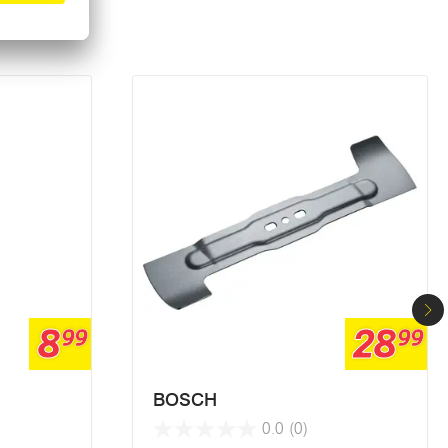
8
28
99
99
BOSCH
0.0
(0)