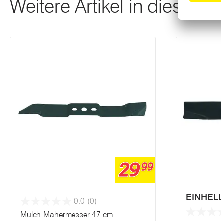
Weitere Artikel in dieser K
29
99
EINHEL
0.0
(0)
Mulch-Mähermesser 47 cm