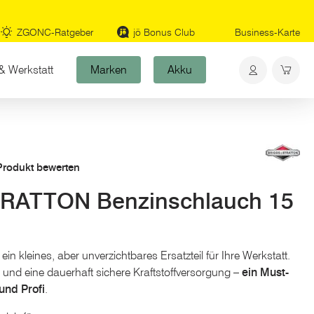
ZGONC-Ratgeber
jö Bonus Club
Business-Karte
& Werkstatt
Marken
Akku
 Produkt bewerten
RATTON Benzinschlauch 15
in kleines, aber unverzichtbares Ersatzteil für Ihre Werkstatt.
n und eine dauerhaft sichere Kraftstoffversorgung –
ein Must-
und Profi
.