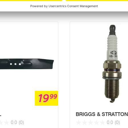
ategorie
19
99
L
BRIGGS & STRATTON
0.0
(0)
0.0
(0)