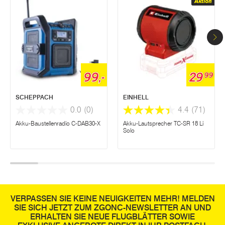
Aktion
99,-
29
99
SCHEPPACH
EINHELL
0.0
(0)
4.4
(71)
Akku-Baustellenradio C-DAB30-X
Akku-Lautsprecher TC-SR 18 Li
Solo
VERPASSEN SIE KEINE NEUIGKEITEN MEHR! MELDEN
SIE SICH JETZT ZUM ZGONC-NEWSLETTER AN UND
ERHALTEN SIE NEUE FLUGBLÄTTER SOWIE