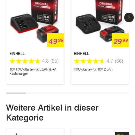
49
29
99
99
EINHELL
EINHELL
4.8
(65)
4.7
(66)
18V PXC-Starter-Kit 5,2Ah & 4A
PXC-Starter-Kit 18V 2,5Ah
Fastcharger
Weitere Artikel in dieser
Kategorie