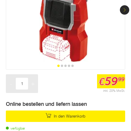
Seite.
59
€
99
-
+
Menge
inkl. 20% MwSt.
Online bestellen und liefern lassen
In den Warenkorb
verfügbar