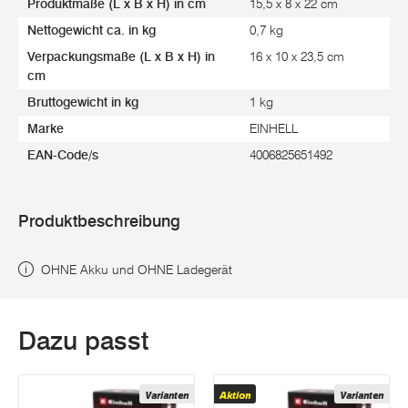
Produktmaße (L x B x H) in cm
15,5 x 8 x 22 cm
Nettogewicht ca. in kg
0,7 kg
Verpackungsmaße (L x B x H) in
16 x 10 x 23,5 cm
cm
Bruttogewicht in kg
1 kg
Marke
EINHELL
EAN-Code/s
4006825651492
Produktbeschreibung
OHNE Akku und OHNE Ladegerät
Dazu passt
Varianten
Aktion
Varianten