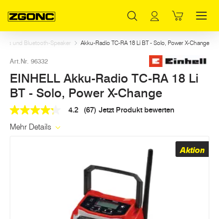
Inhaltsverzeichnis
EINHELL Akku-Radio TC-RA 18 Li BT - Solo, Power X-Change
Dazu passt
Weitere Artikel in dieser Kategorie
Hauptinhalt
Inhaltsverzeichnis
Hauptnavigation
dios und Bluetooth-Speaker
Akku-Radio TC-RA 18 Li BT - Solo, Power X-Change
Art.Nr. 96332
EINHELL Akku-Radio TC-RA 18 Li
BT - Solo, Power X-Change
4.2
(67)
Jetzt Produkt bewerten
4.2
out
Mehr Details
of
5
stars,
Aktion
average
rating
value.
Read
67
Reviews.
Link
auf
derselben