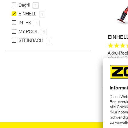
Degrii
1
EINHELL
1
INTEX
1
MY POOL
5
EINHEL
STEINBACH
1
Akku-Poo
18/42 Li T
R