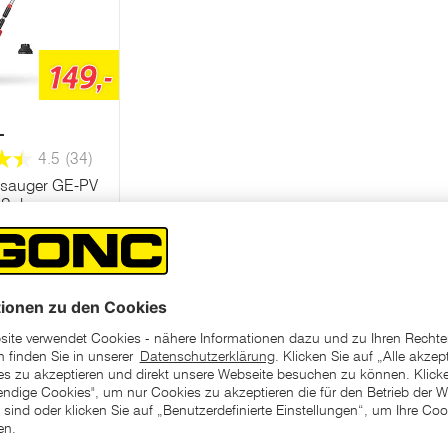
149,-
L
4.5
(34)
lsauger GE-PV
-Solo
eservieren