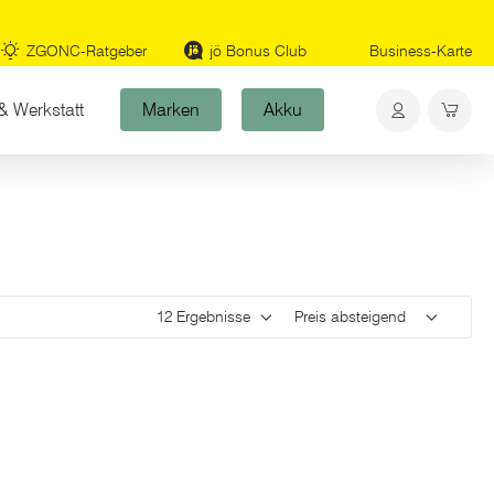
ZGONC-Ratgeber
jö Bonus Club
Business-Karte
& Werkstatt
Marken
Akku
Ergebnisse pro Seite
Sortieren