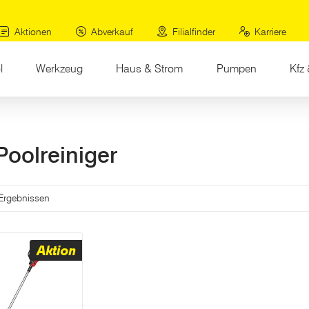
Aktionen
Abverkauf
Filialfinder
Karriere
l
Werkzeug
Haus & Strom
Pumpen
Kfz 
Poolreiniger
.
 Ergebnissen
Aktion