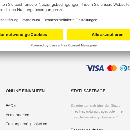
GKEITEN MEHR! MELDEN SIE
WSLETTER AN UND ERHALTEN
E-Mail
*
IE EXKLUSIVE ANGEBOTE
ONLINE EINKAUFEN
STATUSABFRAGE
FAQ's
Sie möchten sich über den Status
Ihres Reparaturauftrages oder Ihrer
Versandarten
Ersatzteilbestellung informieren?
Zahlungsmöglichkeiten